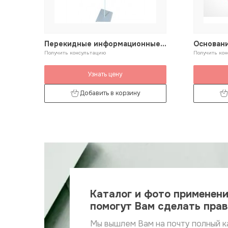
Перекидные информационные
Основани
системы напольные
Получить консультацию
перекид
Получить ко
Узнать цену
Добавить в корзину
Каталог и фото применен
помогут Вам сделать пра
Мы вышлем Вам на почту полный к