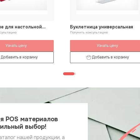
е для настольной
Буклетница универсальная
ной системы А4
нсультацию
Получить консультацию
Узнать цену
Узнать цену
Добавить в корзину
Добавить в корзину
ия POS материалов
вильный выбор!
аталог нашей продукции, а