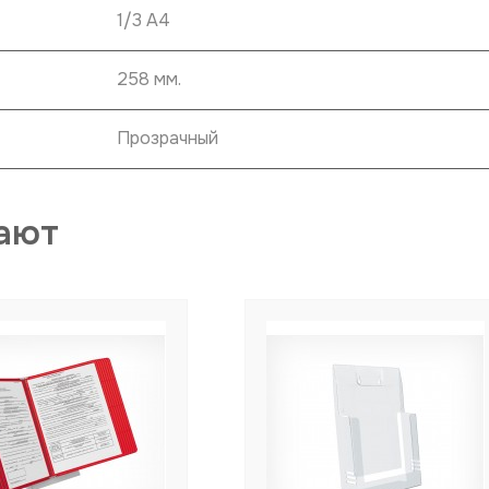
1/3 A4
258 мм.
Прозрачный
ают