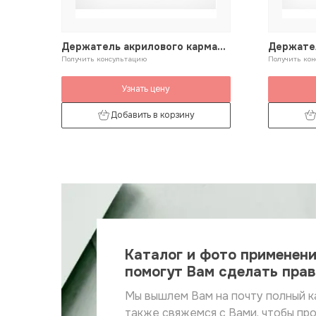
Держатель акрилового кармана
Держател
210 мм
Получить консультацию
Получить ко
Узнать цену
Добавить в корзину
Каталог и фото применен
помогут Вам сделать пра
Мы вышлем Вам на почту полный к
также свяжемся с Вами, чтобы пр