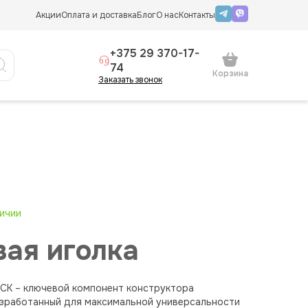
Акции
Оплата и доставка
Блог
О нас
Контакты
+375 29 370-17-
74
Корзина
Заказать звонок
личии
вая иголка
ICK – ключевой компонент конструктора
азработанный для максимальной универсальности