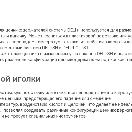
ля ценникодержателей системы DELI и используется для размещ
аты и выпечку. Может крепиться к пластиковой подставке или 
 влаге, перепадам температур, а также воздействию кислот и 
лементами системы DELI-SH и DELI-FOT-ST.
ержателем ценника с изменением угла наклона DELI-SH и пласт
ть различные конфигурации ценникодержателей под конкретные
ой иголки
ластиковую подставку или втыкаться непосредственно в проду
е ценника, предотвращая его падение или смещение
емператур, воздействию кислот и щелочей, что делает её идеа
LI, позволяя создавать различные конфигурации ценникодержа
 и не требует специальных инструментов