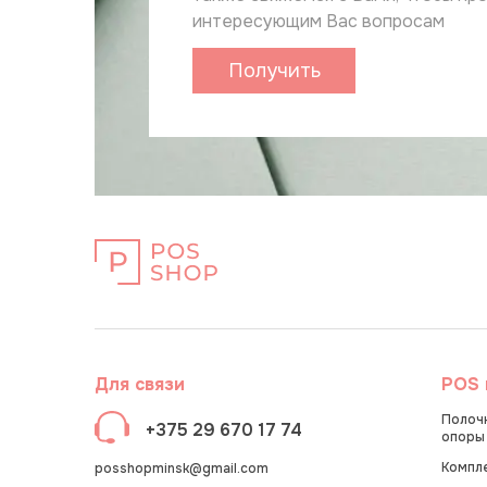
интересующим Вас вопросам
Получить
каталог
Для связи
POS 
Полочн
+375 29 670 17 74
опоры
Компл
posshopminsk@gmail.com