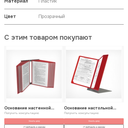
Материал
Пластик
Цвет
Прозрачный
С этим товаром покупают
Основание настенной
Основание настольной
О
перекидной системы
Получить консультацию
перекидной системы А4
Получить консультацию
п
По
POSTERLINE WALL А4-А1
Узнать цену
Узнать цену
Добавить в корзину
Добавить в корзину