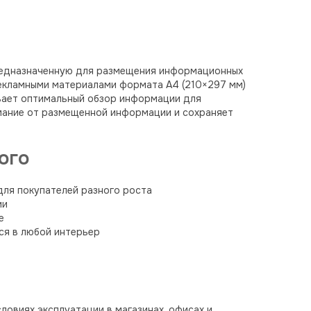
предназначенную для размещения информационных
рекламными материалами формата А4 (210×297 мм)
чивает оптимальный обзор информации для
имание от размещенной информации и сохраняет
ого
для покупателей разного роста
ии
е
ся в любой интерьер
овиях эксплуатации в магазинах, офисах и