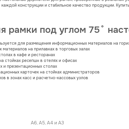
 каждой конструкции и стабильное качество продукции. Купит
 рамки под углом 75˚ наст
ьзуется для размещения информационных материалов на гориз
 материалов на прилавках в торговых залах
толах в кафе и ресторанах
а стойках ресепшн в отелях и офисах
х и презентационных столах
ационных карточек на стойках администраторов
в в зонах касс и расчетно-кассовых узлов
А6, А5, А4 и А3