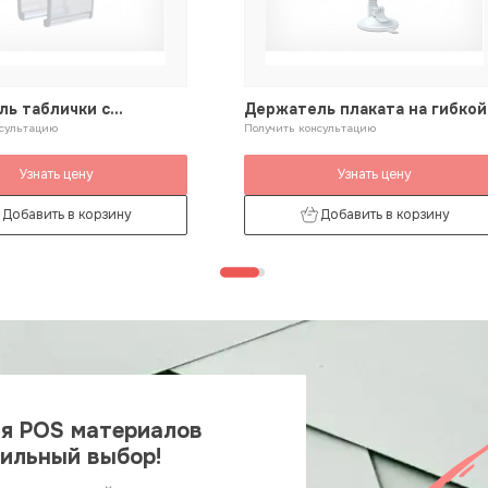
ь таблички с
Держатель плаката на гибкой
ем на рамку
нсультацию
ножке и вакуумной присоске
Получить консультацию
Узнать цену
Узнать цену
Добавить в корзину
Добавить в корзину
ия POS материалов
вильный выбор!