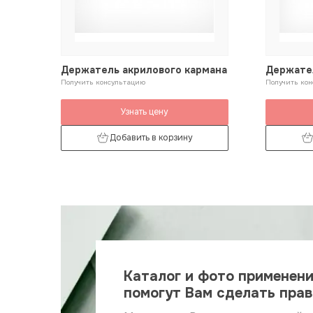
Держатель акрилового кармана
Держател
Получить консультацию
креплени
Получить ко
Узнать цену
Добавить в корзину
Каталог и фото применен
помогут Вам сделать пра