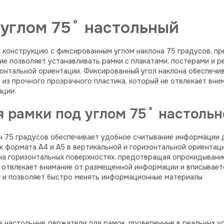
углом 75˚ настольный
 конструкцию с фиксированным углом наклона 75 градусов, 
лие позволяет устанавливать рамки с плакатами, постерами и 
оризонтальной ориентации. Фиксированный угол наклона обеспе
н из прочного прозрачного пластика, который не отвлекает вн
ации.
 рамки под углом 75˚ настольн
н 75 градусов обеспечивает удобное считывание информации 
 формата А4 и А5 в вертикальной и горизонтальной ориентац
на горизонтальных поверхностях, предотвращая опрокидывани
е отвлекает внимание от размещенной информации и вписывает
я и позволяет быстро менять информационные материалы
 настольные держатели для рамок, проверенные в реальных усл