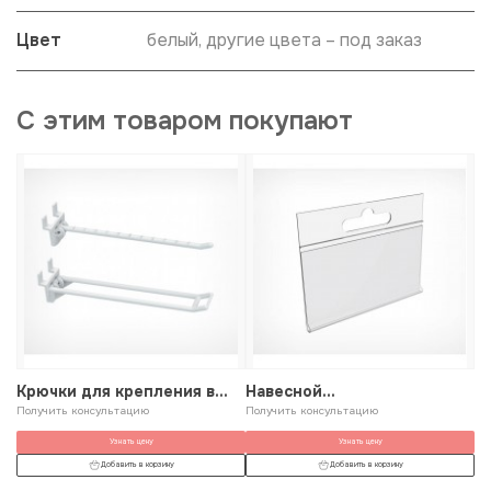
Цвет
белый, другие цвета – под заказ
С этим товаром покупают
Крючки для крепления в
Навесной
К
эконом-панель
Получить консультацию
ценникодержатель на
Получить консультацию
к
По
крючок
Узнать цену
Узнать цену
Добавить в корзину
Добавить в корзину