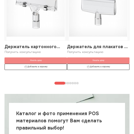
Держатель картонного
Держатель для плакатов из
Д
плаката универсальный
Получить консультацию
картона и пластика
Получить консультацию
у
По
Узнать цену
Узнать цену
Добавить в корзину
Добавить в корзину
Каталог и фото применения POS
материалов помогут Вам сделать
правильный выбор!