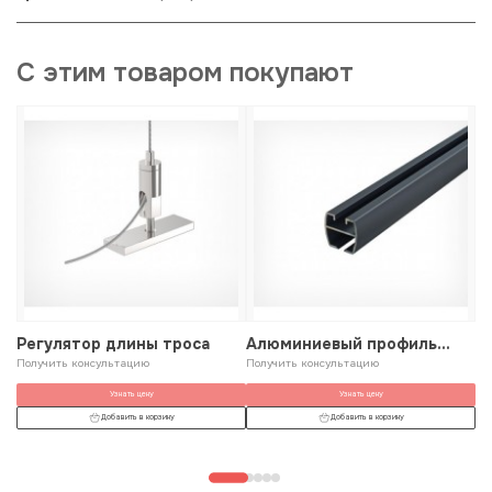
С этим товаром покупают
Регулятор длины троса
Алюминиевый профиль
М
Получить консультацию
FLYTRACK
Получить консультацию
с
По
Узнать цену
Узнать цену
Добавить в корзину
Добавить в корзину