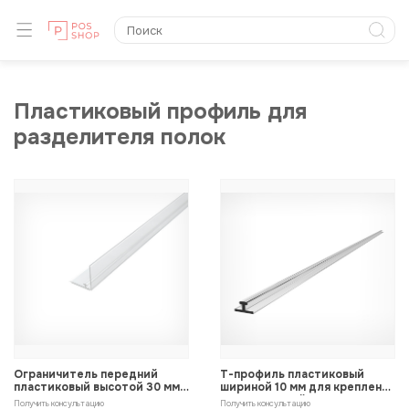
Пластиковый профиль для
разделителя полок
Ограничитель передний
Т-профиль пластиковый
пластиковый высотой 30 мм с
шириной 10 мм для крепления
Т-профилем
разделителей на полке
Получить консультацию
Получить консультацию