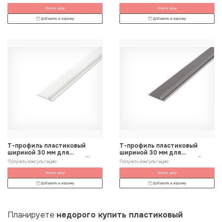
Узнать цену
Узнать цену
Добавить в корзину
Добавить в корзину
Т-профиль пластиковый
Т-профиль пластиковый
шириной 30 мм для
шириной 30 мм для
крепления разделителей на
крепления разделителей на
Получить консультацию
Получить консультацию
полке
полке на магнитной ленте
Узнать цену
Узнать цену
Добавить в корзину
Добавить в корзину
Планируете
недорого купить пластиковый